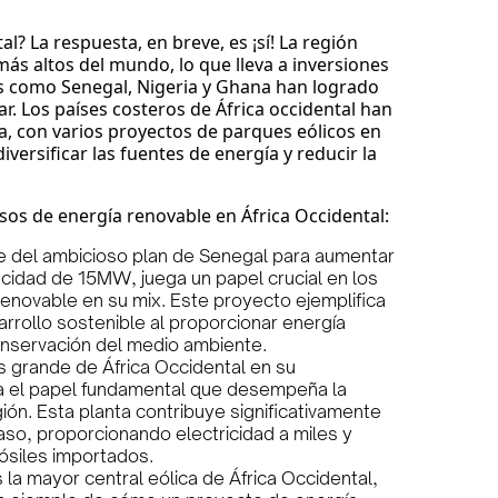
tal? La respuesta, en breve, es ¡sí! La región
más altos del mundo, lo que lleva a inversiones
ses como Senegal, Nigeria y Ghana han logrado
r. Los países costeros de África occidental han
, con varios proyectos de parques eólicos en
iversificar las fuentes de energía y reducir la
os de energía renovable en África Occidental:
te del ambicioso plan de Senegal para aumentar
cidad de 15MW, juega un papel crucial en los
renovable en su mix. Este proyecto ejemplifica
rrollo sostenible al proporcionar energía
conservación del medio ambiente.
ás grande de África Occidental en su
ra el papel fundamental que desempeña la
gión. Esta planta contribuye significativamente
aso, proporcionando electricidad a miles y
ósiles importados.
 la mayor central eólica de África Occidental,