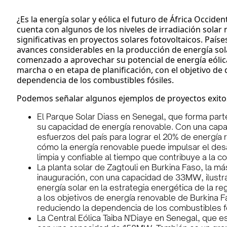
¿Es la energía solar y eólica el futuro de África Occiden
cuenta con algunos de los niveles de irradiación solar 
significativas en proyectos solares fotovoltaicos. Paí
avances considerables en la producción de energía sola
comenzado a aprovechar su potencial de energía eólica
marcha o en etapa de planificación, con el objetivo de d
dependencia de los combustibles fósiles.
Podemos señalar algunos ejemplos de proyectos exitos
El Parque Solar Diass en Senegal, que forma par
su capacidad de energía renovable. Con una capa
esfuerzos del país para lograr el 20% de energía 
cómo la energía renovable puede impulsar el desa
limpia y confiable al tiempo que contribuye a la 
La planta solar de Zagtouli en Burkina Faso, la m
inauguración, con una capacidad de 33MW, ilust
energía solar en la estrategia energética de la re
a los objetivos de energía renovable de Burkina F
reduciendo la dependencia de los combustibles f
La Central Eólica Taiba N'Diaye en Senegal, que es