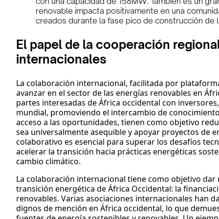
con una capacidad de 158MW. También es un gra
renovable impacta positivamente en una comunid
creados durante la fase pico de construcción de la
El papel de la cooperación regiona
internacionales
La colaboración internacional, facilitada por plataform
avanzar en el sector de las energías renovables en Áfri
partes interesadas de África occidental con inversores, 
mundial, promoviendo el intercambio de conocimientos,
acceso a las oportunidades, tienen como objetivo reduc
sea universalmente asequible y apoyar proyectos de e
colaborativo es esencial para superar los desafíos tecn
acelerar la transición hacia prácticas energéticas soste
cambio climático.
La colaboración internacional tiene como objetivo dar 
transición energética de África Occidental: la financi
renovables. Varias asociaciones internacionales han d
dignos de mención en África occidental, lo que demuestr
fuentes de energía sostenibles y renovables. Un ejemp