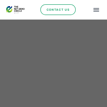
CONTACT US
Renewables
JA Solar presenta
innovaciones en México:
Módulos de hasta 635
W