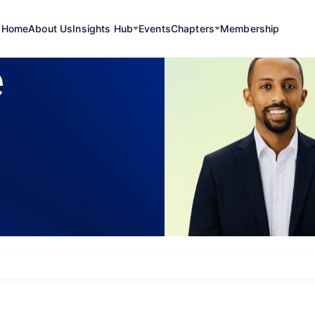
Home
About Us
Insights Hub
Events
Chapters
Membership
e