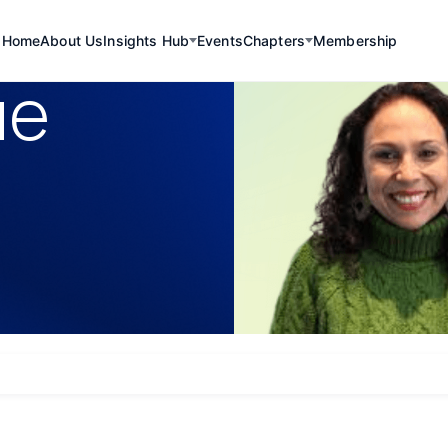
Home
About Us
Insights Hub
Events
Chapters
Membership
ue