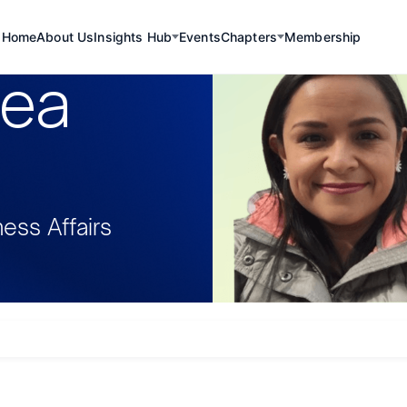
Home
About Us
Insights Hub
Events
Chapters
Membership
rea
ess Affairs