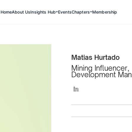
Home
About Us
Insights Hub
Events
Chapters
Membership
Matias Hurtado
Mining Influencer,
Development Man