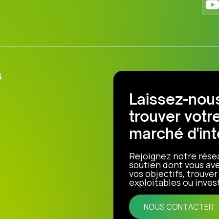
s
Laissez-nous
trouver votr
marché d'int
Rejoignez notre rése
soutien dont vous ave
vos objectifs, trouve
exploitables ou invest
NOUS CONTACTER