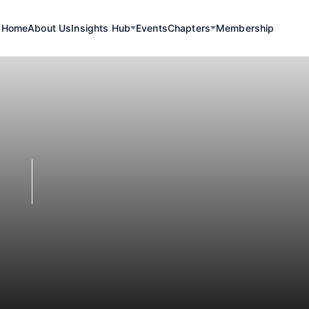
Home
About Us
Insights Hub
Events
Chapters
Membership