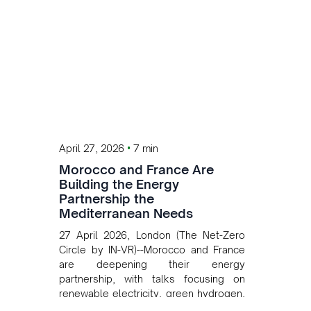
operations. Gustavo Castagnino
underscores the critical role of public-
private collaboration, infrastructure
investment, and long-term planning in
converging clean energy with regional
mining growth.
•
April 27, 2026
7 min
Morocco and France Are
Building the Energy
Partnership the
Mediterranean Needs
27 April 2026, London (The Net-Zero
Circle by IN-VR)--Morocco and France
are deepening their energy
partnership, with talks focusing on
renewable electricity, green hydrogen,
and cross-border power infrastructure.