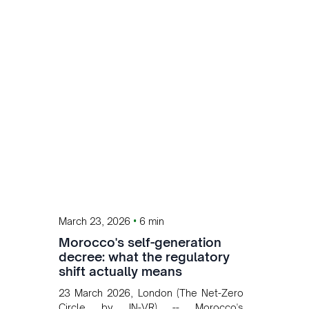
Morocco has committed to a coal-free
future by 2040 and is positioning itself
as a key clean energy supplier to
Europe. This growing alliance is setting
a new standard for Africa-Europe
climate cooperation.
•
March 23, 2026
6 min
Morocco's self-generation
decree: what the regulatory
shift actually means
23 March 2026, London (The Net-Zero
Circle by IN-VR) -- Morocco's