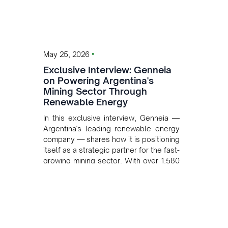
•
May 25, 2026
Exclusive Interview: Genneia
on Powering Argentina's
Mining Sector Through
Renewable Energy
In this exclusive interview, Genneia —
Argentina's leading renewable energy
company — shares how it is positioning
itself as a strategic partner for the fast-
growing mining sector. With over 1,580
MW of installed renewable capacity
and customised solutions combining
solar, wind, and storage, the company
is accelerating Argentina's energy
transition while enabling more
sustainable and competitive mining