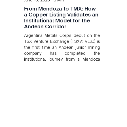
From Mendoza to TMX: How
a Copper Listing Validates an
Institutional Model for the
Andean Corridor
Argentina Metals Corp's debut on the
TSX Venture Exchange (TSXV: VLLC) is
the first time an Andean junior mining
company has completed the
institutional journey from a Mendoza
copper project to public markets in
Toronto. The listing is the first proof
point of the model The Andean Bridge
has now been formalised to scale
across Argentina, Chile, Peru and
Bolivia.