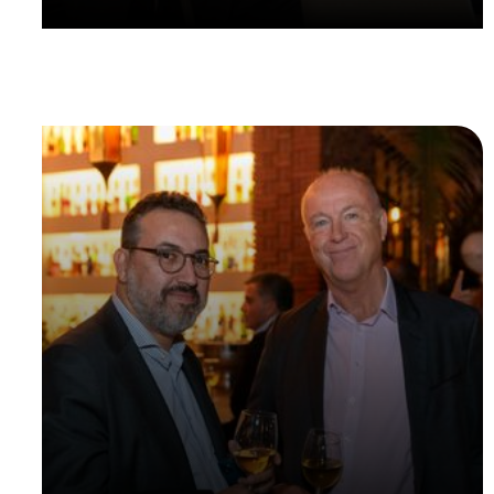
NOUS CONTACTER
Brise-glace VIP
Le
coup d'envoi de l'événement
avec un brise-
glace VIP à la disposition de nos participants VIP,
de nos sponsors et de nos invités sélectionnés.
L'objectif de l'Icebreaker est de créer un
environnement intime permettant aux décideurs
de se rencontrer, d'apprendre à se connaître et