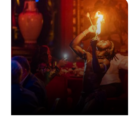
Dîner de gala à thème
marocain
Dîner de gala haut de gamme exclusif de la
conférence.
Organisé dans un lieu de haute
qualité
, proposant des menus de renommée
mondiale et des expériences locales uniques.
NOUS CONTACTER