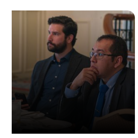
En tête-à-tête
réunions
Réservez votre processus le plus efficace et le
plus organisé pour
1 : 1 s planifiés et privés
avec
des investisseurs et des entreprises du
secteur de l'énergie.
NOUS CONTACTER