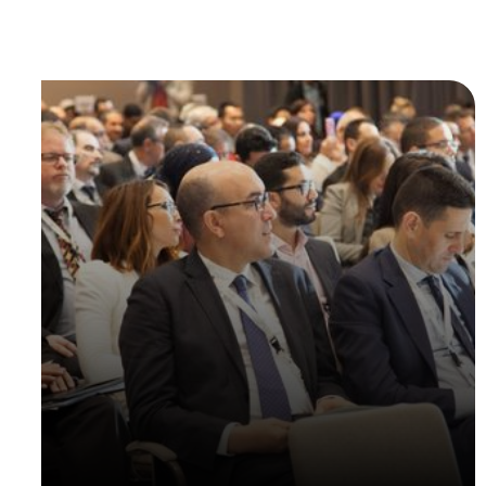
Voir tous les projets
du pays
Les participants s'engagent
sessions
interactives
, en apprenant les meilleures
pratiques pour élaborer des récits convaincants,
gérer les crises et tirer parti des plateformes
numériques pour amplifier leur message et
interagir plus efficacement avec les parties
prenantes.