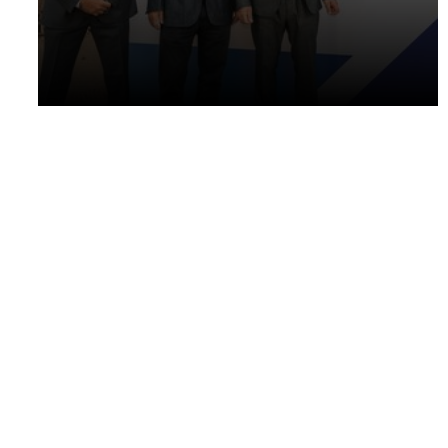
salles de conférenciers VIP, la fête de clôture,
les cordons, les sièges VIP, la réception de
boissons, la zone d'enregistrement, entre
autres.
NOUS CONTACTER