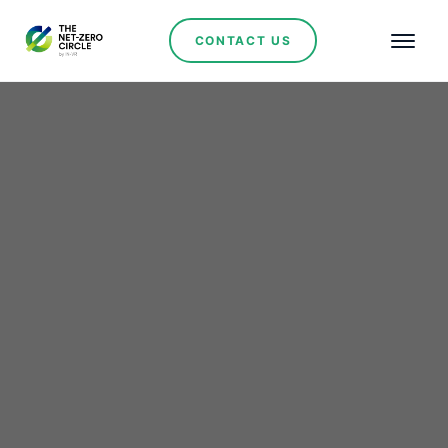
CONTACT US
Renewables
Masen lunches Tender
Process for the Nassim
Nord 400MW Wind
Power Program