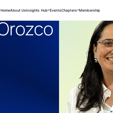
Home
About Us
Insights Hub
Events
Chapters
Membership
 Orozco