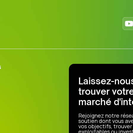
s
Laissez-nous
trouver votr
marché d'int
Rejoignez notre rése
soutien dont vous ave
vos objectifs, trouve
exploitables ou invest