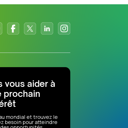
 vous aider à
e prochain
érêt
au mondial et trouvez le
z besoin pour atteindre
r des opportunités