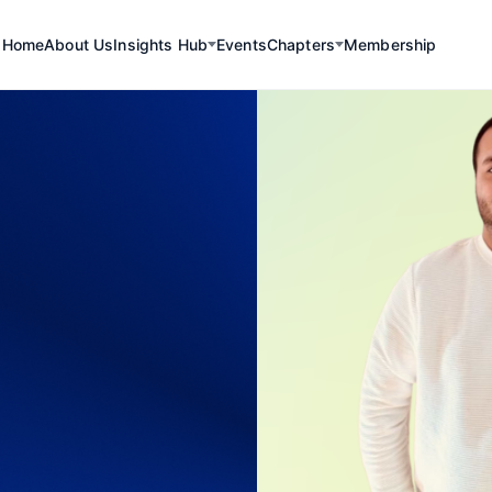
Home
About Us
Insights Hub
Events
Chapters
Membership