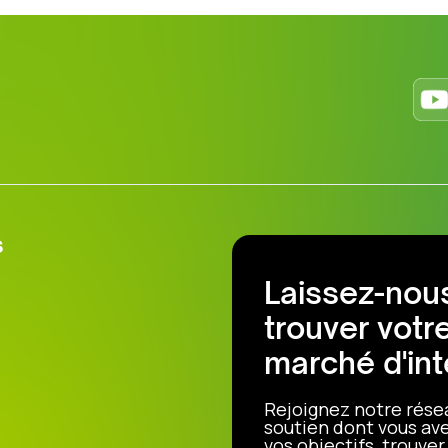
s
Laissez-nous
trouver votr
marché d'int
Rejoignez notre rése
soutien dont vous ave
vos objectifs, trouve