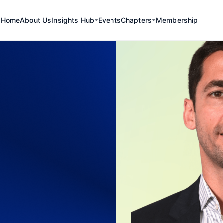
Home
About Us
Insights Hub
Events
Chapters
Membership