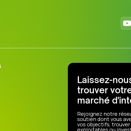
s
Laissez-nous
trouver votr
marché d'int
Rejoignez notre rése
soutien dont vous ave
vos objectifs, trouve
exploitables ou invest