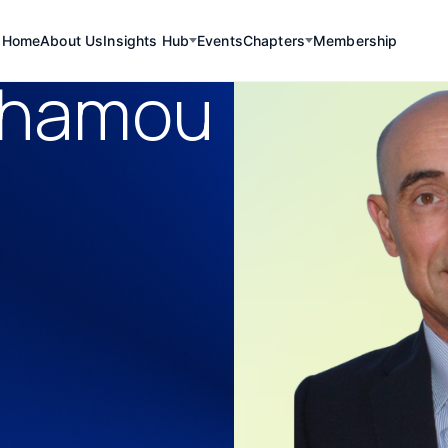
Home
About Us
Insights Hub
Events
Chapters
Membership
nhamou