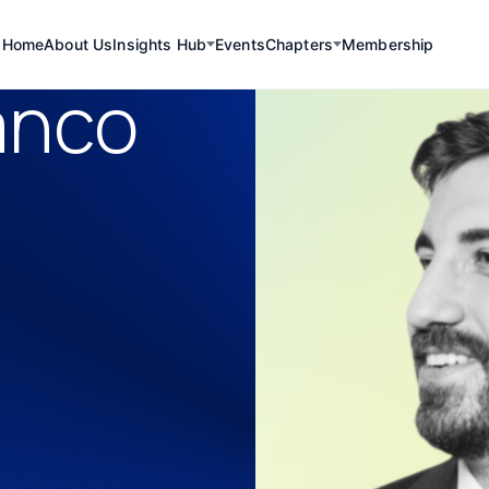
Home
About Us
Insights Hub
Events
Chapters
Membership
anco