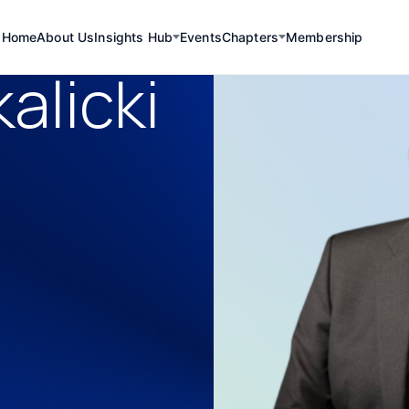
Home
About Us
Insights Hub
Events
Chapters
Membership
alicki