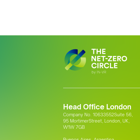
Head Office London
Company No. 10633552Suite 56,
95 MortimerStreet, London, UK,
W1W 7GB
Buenos Aires, Argentina