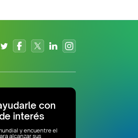
ayudarle con
de interés
mundial y encuentre el
ara alcanzar sus