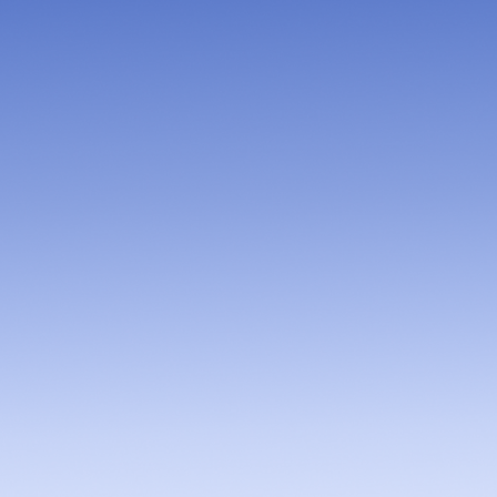
have the o
countries
Mateus S
Vice Govern