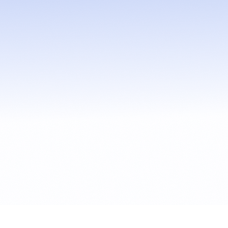
lo
Blake Hylands