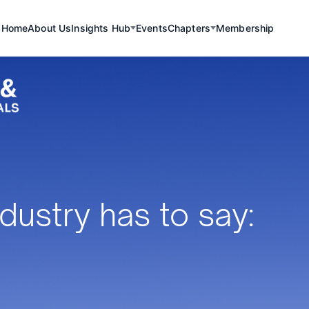
Home
About Us
Insights Hub
Events
Chapters
Membership
dustry has to say:
"For the G