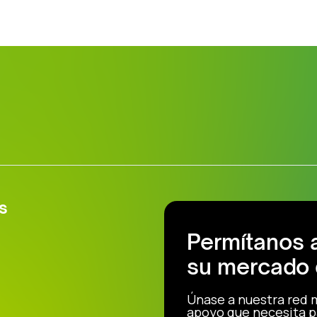
s
Permítanos 
su mercado 
Únase a nuestra red 
apoyo que necesita p