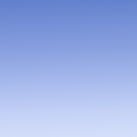
pportunity to host an event
with more than 23
 represented.”
imoes
or of the State,
Minas Gerais