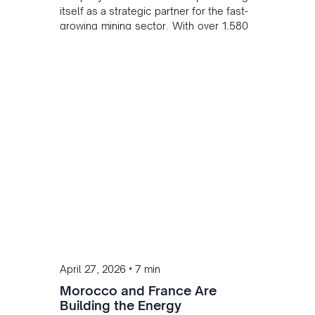
itself as a strategic partner for the fast-
growing mining sector. With over 1,580
MW of installed renewable capacity
and customised solutions combining
solar, wind, and storage, the company
is accelerating Argentina's energy
transition while enabling more
sustainable and competitive mining
operations. Gustavo Castagnino
underscores the critical role of public-
private collaboration, infrastructure
investment, and long-term planning in
converging clean energy with regional
mining growth.
•
April 27, 2026
7 min
Morocco and France Are
Building the Energy