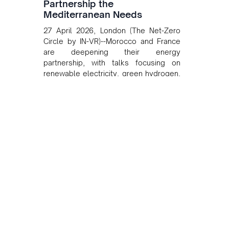
Partnership the
Mediterranean Needs
27 April 2026, London (The Net-Zero
Circle by IN-VR)--Morocco and France
are deepening their energy
partnership, with talks focusing on
renewable electricity, green hydrogen,
and cross-border power infrastructure.
Morocco has committed to a coal-free
future by 2040 and is positioning itself
as a key clean energy supplier to
Europe. This growing alliance is setting
a new standard for Africa-Europe
climate cooperation.