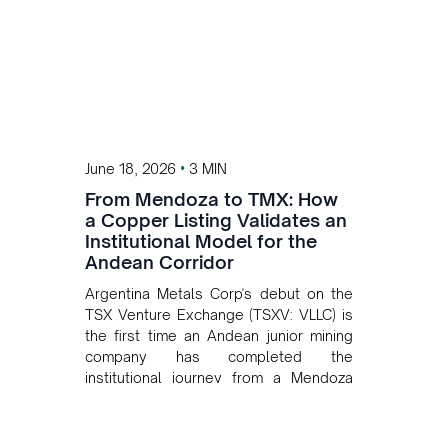
•
June 18, 2026
3 MIN
From Mendoza to TMX: How
a Copper Listing Validates an
Institutional Model for the
Andean Corridor
Argentina Metals Corp's debut on the
TSX Venture Exchange (TSXV: VLLC) is
the first time an Andean junior mining
company has completed the
institutional journey from a Mendoza
copper project to public markets in
Toronto. The listing is the first proof
point of the model The Andean Bridge