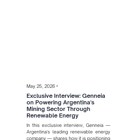
has now been formalised to scale
across Argentina, Chile, Peru and
Bolivia.
•
May 25, 2026
Exclusive Interview: Genneia
on Powering Argentina's
Mining Sector Through
Renewable Energy
In this exclusive interview, Genneia —
Argentina's leading renewable energy
company — shares how it is positioning