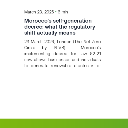
•
March 23, 2026
6 min
Morocco's self-generation
decree: what the regulatory
shift actually means
23 March 2026, London (The Net-Zero
Circle by IN-VR) -- Morocco's
implementing decree for Law 82-21
now allows businesses and individuals
to generate renewable electricity for
self-consumption and sell surplus back
to the grid, opening tangible
commercial opportunities for solar
developers and investors across North
Africa.