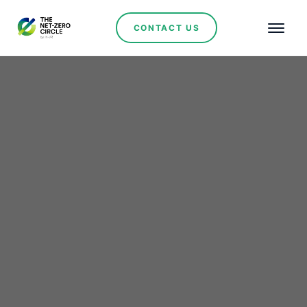
CONTACT US
Renewables
Costa de Marfil sigue
adelante: Lanzamiento
de la primera fase de la
planta solar Boundiali