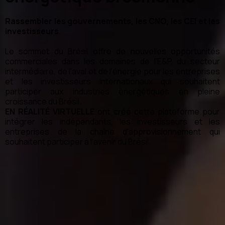
Rassembler les gouvernements, les CNO, les CEI et les
investisseurs
.
Le sommet du Brésil offre de nouvelles opportunités
commerciales dans les domaines de l'E&P, du secteur
intermédiaire, de l'aval et de l'énergie pour les entreprises
et les investisseurs internationaux qui souhaitent
participer aux industries énergétiques en pleine
croissance du Brésil.
EN RÉALITÉ VIRTUELLE
ont créé cette plateforme pour
intégrer les indépendants, les investisseurs et les
entreprises de la chaîne d'approvisionnement qui
souhaitent participer à l'avenir du Brésil.