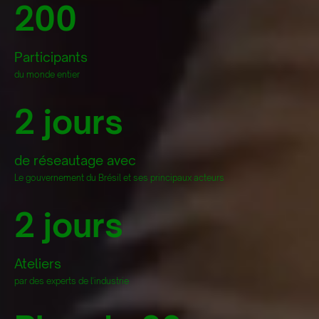
200
Participants
du monde entier
2 jours
de réseautage avec
Le gouvernement du Brésil et ses principaux acteurs
2 jours
Ateliers
par des experts de l'industrie