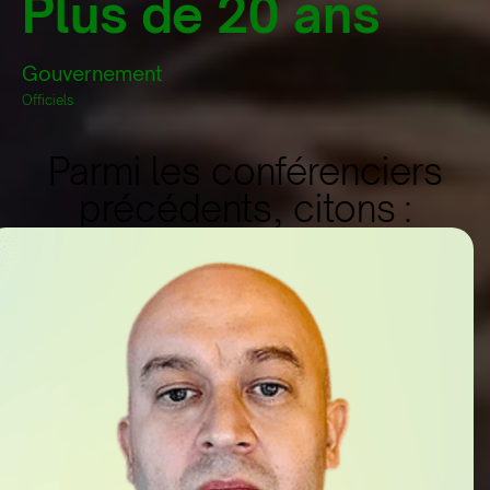
Plus de 20 ans
Gouvernement
Officiels
Parmi les conférenciers
précédents, citons :