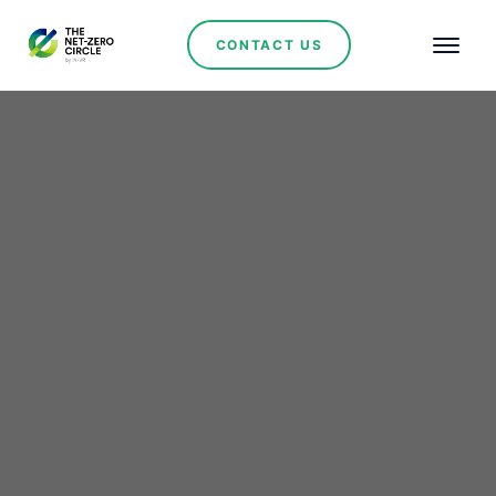
CONTACT US
Renewables
Renforcement des liens
énergétiques : la
Mauritanie et l'Arabie
Saoudite signent un