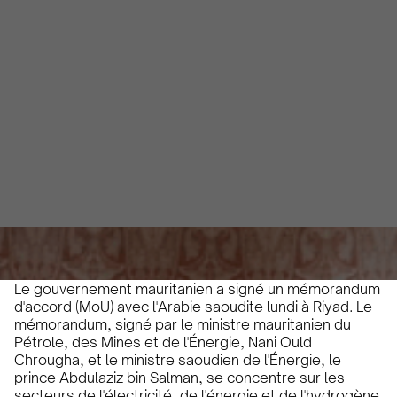
mémorandum d'accord
sur l'électricité, l'énergie
et l'hydrogène propre
Jade Ney
April 30, 2024
3 minutes
•
Le gouvernement mauritanien a signé un mémorandum
d'accord (MoU) avec l'Arabie saoudite lundi à Riyad. Le
mémorandum, signé par le ministre mauritanien du
Pétrole, des Mines et de l'Énergie, Nani Ould
Chrougha, et le ministre saoudien de l'Énergie, le
prince Abdulaziz bin Salman, se concentre sur les
secteurs de l'électricité, de l'énergie et de l'hydrogène