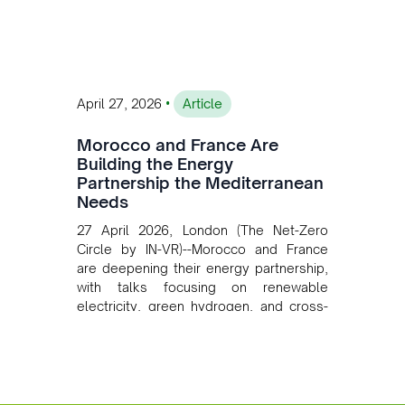
converging clean energy with regional
mining growth.
•
April 27, 2026
Article
Morocco and France Are
Building the Energy
Partnership the Mediterranean
Needs
27 April 2026, London (The Net-Zero
Circle by IN-VR)--Morocco and France
are deepening their energy partnership,
with talks focusing on renewable
electricity, green hydrogen, and cross-
border power infrastructure. Morocco
has committed to a coal-free future by
2040 and is positioning itself as a key
clean energy supplier to Europe. This
growing alliance is setting a new