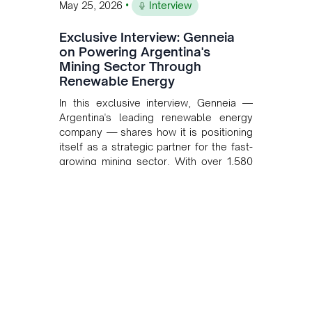
•
May 25, 2026
Interview
Exclusive Interview: Genneia
on Powering Argentina's
Mining Sector Through
Renewable Energy
In this exclusive interview, Genneia —
Argentina's leading renewable energy
company — shares how it is positioning
itself as a strategic partner for the fast-
growing mining sector. With over 1,580
MW of installed renewable capacity and
customised solutions combining solar,
wind, and storage, the company is
accelerating Argentina's energy
transition while enabling more
sustainable and competitive mining
operations. Gustavo Castagnino
underscores the critical role of public-
private collaboration, infrastructure
investment, and long-term planning in