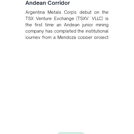
Andean Corridor
Argentina Metals Corp's debut on the
TSX Venture Exchange (TSXV: VLLC) is
the first time an Andean junior mining
company has completed the institutional
journey from a Mendoza copper project
to public markets in Toronto. The listing
is the first proof point of the model The
Andean Bridge has now been formalised
to scale across Argentina, Chile, Peru
and Bolivia.