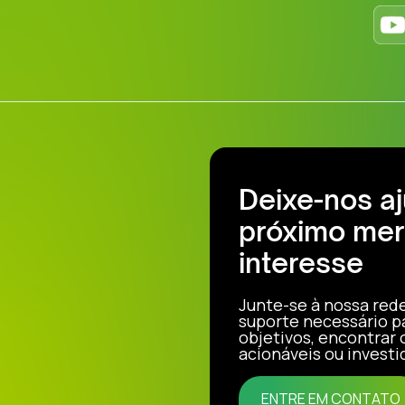
Deixe-nos a
próximo mer
interesse
Junte-se à nossa red
suporte necessário p
objetivos, encontrar
acionáveis ou investi
ENTRE EM CONTATO