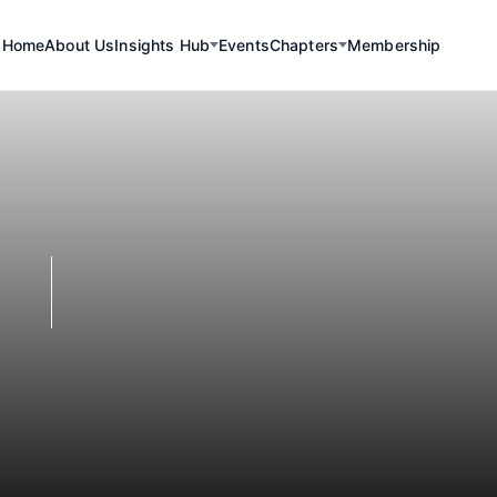
Home
About Us
Insights Hub
Events
Chapters
Membership