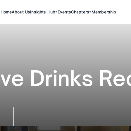
Home
About Us
Insights Hub
Events
Chapters
Membership
ive Drinks Re