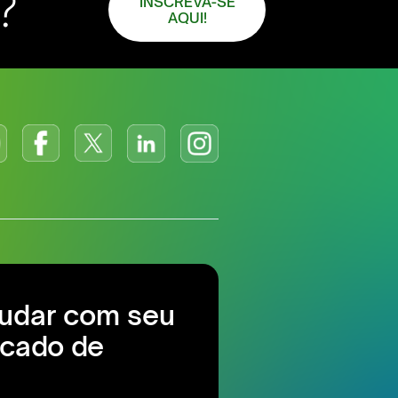
?
INSCREVA-SE
AQUI!
judar com seu
cado de