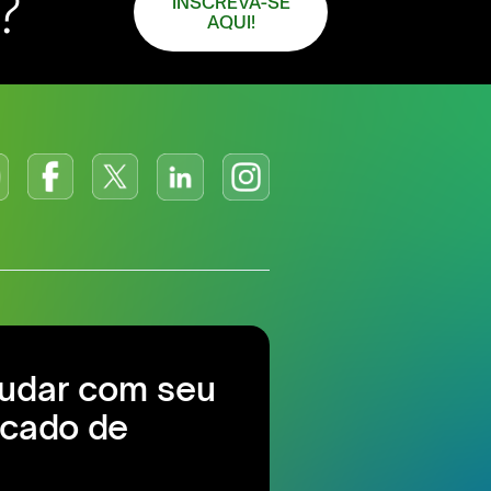
?
INSCREVA-SE
AQUI!
judar com seu
cado de