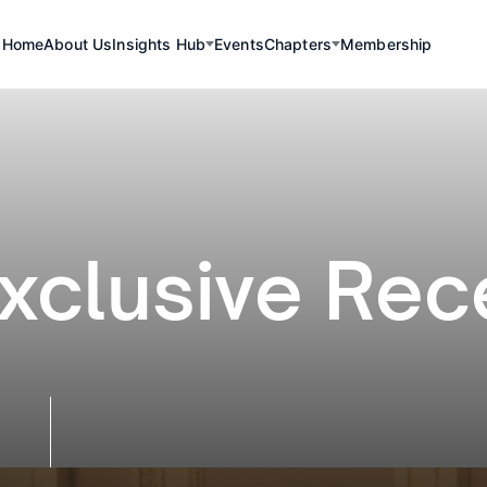
Home
About Us
Insights Hub
Events
Chapters
Membership
 Exclusive Rec