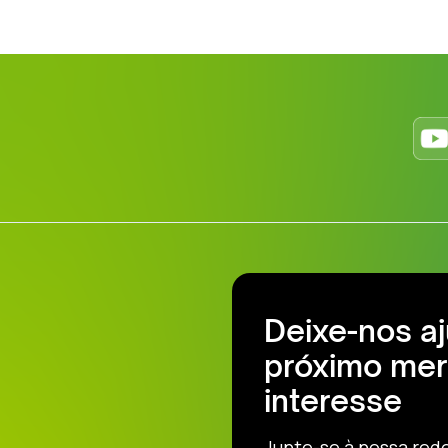
Deixe-nos a
próximo mer
interesse
Junte-se à nossa red