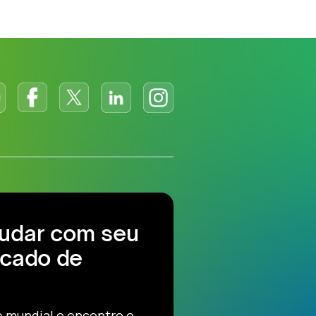
judar com seu
cado de
e mundial e encontre o