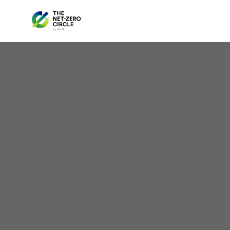
Vis
Can