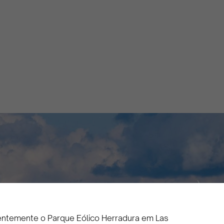
Las Tunas
Olivia Martin y Herrera
April 16, 2024
2 minutos
•
centemente o Parque Eólico Herradura em Las