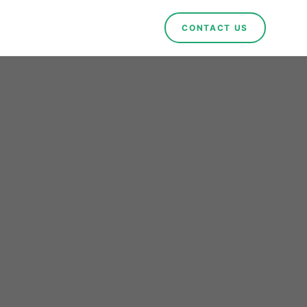
CONTACT US
íaz-
lico