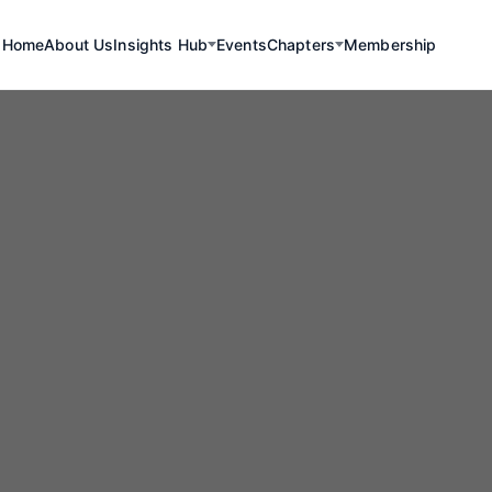
Home
About Us
Insights Hub
Events
Chapters
Membership
Wind Power
ita de Miguel D
el ao Parque Eó