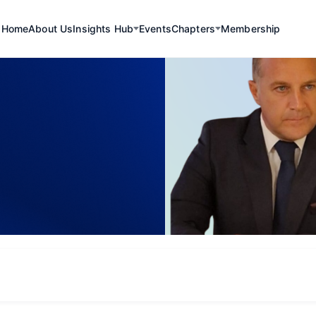
Home
About Us
Insights Hub
Events
Chapters
Membership