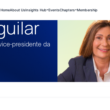
Home
About Us
Insights Hub
Events
Chapters
Membership
guilar
vice-presidente da