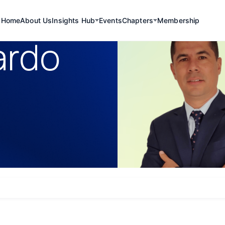
Home
About Us
Insights Hub
Events
Chapters
Membership
ardo