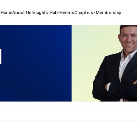
Home
About Us
Insights Hub
Events
Chapters
Membership
I