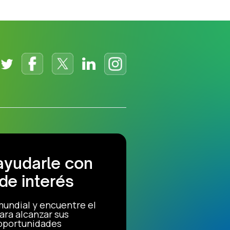
ayudarle con
de interés
mundial y encuentre el
ara alcanzar sus
 oportunidades