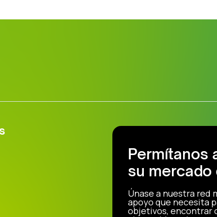
s
Permítanos 
su mercado 
Únase a nuestra red 
apoyo que necesita p
objetivos, encontrar