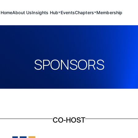
Home
About Us
Insights Hub
Events
Chapters
Membership
SPONSORS
CO-HOST