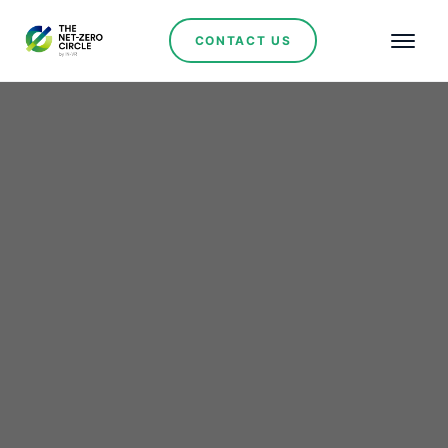
CONTACT US
Renewables
O subsídio de 100
milhões de dólares do
Banco Mundial dá início
à ambiciosa expansão