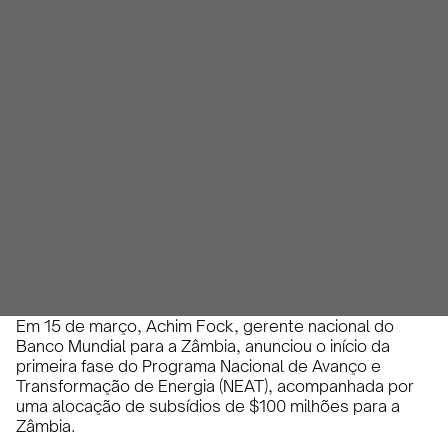
de energia renovável da
Zâmbia no âmbito do
programa NEAT
Jade Ney
March 19, 2024
2 minutos
•
Em 15 de março, Achim Fock, gerente nacional do
Banco Mundial para a Zâmbia, anunciou o início da
primeira fase do Programa Nacional de Avanço e
Transformação de Energia (NEAT), acompanhada por
uma alocação de subsídios de $100 milhões para a
Zâmbia.