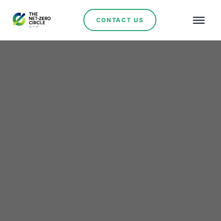
CONTACT US
Renewables
ZNShine impulsiona
mudanças com PPAs:
energia solar em
ascensão na América